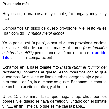
Pues nada más.
Hoy os dejo una cosa muy simple, facilonga y muy muy
rica....
Compramos un disco de queso provolone, y el resto ya es
"pan comido"
(y nunca mejor dicho)
Yo lo ponía, así “a pelo”, o sea el queso provolone encima
de la cazuelita de barro sin más y al horno
(que también
estaba rico, eh??)
pero cuando vi cómo lo hacía mi
querido
Tito
ufffff..... ¡ni comparación!
Echamos en la base tomate frito
(hasta cubrir el “culillo” del
recipiente),
ponemos el queso, espolvoreamos con lo que
queramos. Admite de tó: finas hierbas, orégano, ajo y perejil,
pimienta.... en fin, lo que más os guste. Echamos un chorrito
de un buen aceite de oliva, y al horno.
Unos 15 / 20 min. Hasta que haga chup, chup por los
bordes, y el queso se haya derretido y juntado con el tomate
y ..y.... en fin... me callo que se me cae la baba...